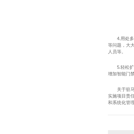
4.用处
等问题，大
人员等。
5.轻
增加智能门
关于驻
实施项目责
和系统化管