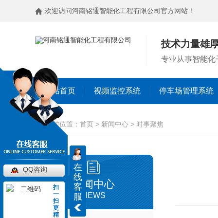
欢迎访问河南铭通智能化工程有限公司官方网站！
技术力量雄
专业从事智能化
网站首页
视频监控系统
停车场管理系统
当前位置：
首页
>
新闻中心
>
时事聚焦
聚焦铭通
在
QQ咨询
线
常见问题
新闻中心
客
扫
一
NEWS
服
扫
视频监控系统
更
其他
精