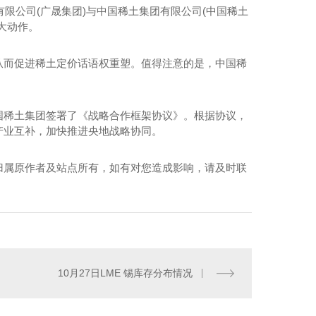
驻马店门禁道闸控制系统
限公司(广晟集团)与中国稀土集团有限公司(中国稀土
大动作。
门禁道闸控制系统安装
门禁道闸控制系统
而促进稀土定价话语权重塑。值得注意的是，中国稀
驻马店门禁道闸控制系统厂家
稀土集团签署了《战略合作框架协议》。根据协议，
产业互补，加快推进央地战略协同。
归属原作者及站点所有，如有对您造成影响，请及时联
智能锁
10月27日LME 锡库存分布情况
河南智能锁