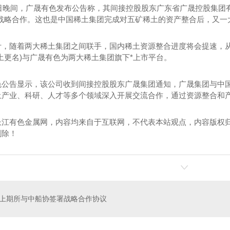
驻马店停车场管理系统
驻马店楼宇对讲系统
日晚间，广晟有色发布公告称，其间接控股股东广东省广晟控股集团有
现战略合作。这也是中国稀土集团完成对五矿稀土的资产整合后，又一
驻马店停车场管理系统安装
驻马店楼宇对讲系统维保
停车场管理系统安装
驻马店楼宇对讲系统安装
随着两大稀土集团之间联手，国内稀土资源整合进度将会提速，从
土更名)与广晟有色为两大稀土集团旗下*上市平台。
停车场管理系统
驻马店楼宇对讲
告显示，该公司收到间接控股股东广晟集团通知，广晟集团与中国
土产业、科研、人才等多个领域深入开展交流合作，通过资源整合和
长江有色金属网，内容均来自于互联网，不代表本站观点，内容版权
删除！
机房建设
无线网络覆盖系统
上期所与中船协签署战略合作协议
机房建设
无线网络覆盖系统安装